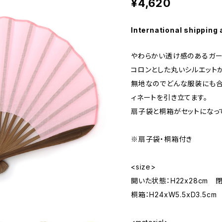
¥4,620
International shipping 
やわらかい透け感のあるガー
コロンとした丸いシルエットが
無地なのでどんな服装にも合
ィネートを引き立てます。
扇子袋と桐箱がセットになっ
※扇子袋・桐箱付き
<size>
開いた状態：H22x28cm 閉
桐箱：H24xW5.5xD3.5cm