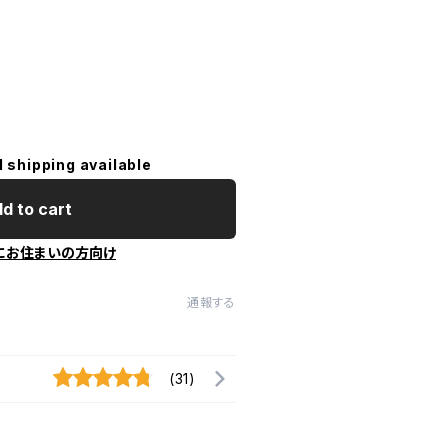
l shipping available
d to cart
にお住まいの方向け
通報する
(31)